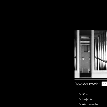
>
Büro
>
Projekte
>
Wettbewerbe