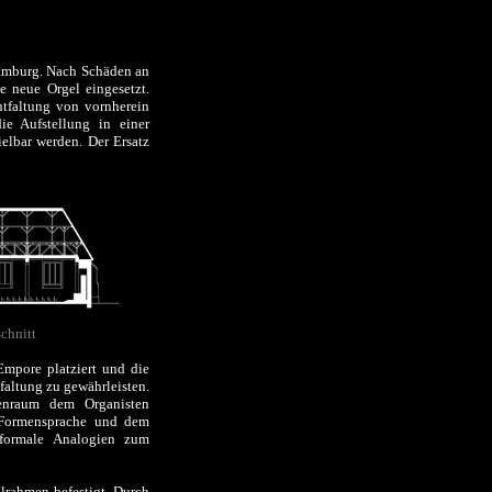
 Hamburg. Nach Schäden an
 neue Orgel eingesetzt.
tfaltung von vornherein
die Aufstellung in einer
ielbar werden. Der Ersatz
chnitt
Empore platziert und die
tfaltung zu gewährleisten.
enraum dem Organisten
 Formensprache und dem
 formale Analogien zum
lrahmen befestigt. Durch