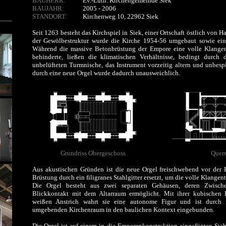
BAUHERR:
Ev.-Luth. Kirchengemeinde Siek
BAUJAHR:
2005 - 2006
STANDORT:
Kirchenweg 10, 22962 Siek
Seit 1263 besteht das Kirchspiel in Siek, einer Ortschaft östlich von
der Gewölbestruktur wurde die Kirche 1954-56 umgebaut sowie eine
Während die massive Betonbrüstung der Empore eine volle Klangen
behinderte, ließen die klimatischen Verhältnisse, bedingt durch 
unbelüfteten Turmnische, das Instrument vorzeitig altern und unbesp
durch eine neue Orgel wurde dadurch unausweichlich.
Grundriss Obergeschoss
Quers
Aus akustischen Gründen ist die neue Orgel freischwebend vor der 
Brüstung durch ein filigranes Stahlgitter ersetzt, um die volle Klangen
Die Orgel besteht aus zwei separaten Gehäusen, deren Zwisch
Blickkontakt mit dem Altarraum ermöglicht. Mit ihrer kubischen
weißen Anstrich wahrt sie eine autonome Figur und ist durch
umgebenden Kirchenraum in den baulichen Kontext eingebunden.
Die Orgel ist auf einem in die Emporenkonstruktion eingefügten Stah